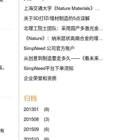
上海交通大学《Nature Materials》：高抗疲劳3D打印铝合金
关于3D打印/增材制造的5点误解
北理工院士团队：采用国产多激光金属3D打印装备制备出高铁刹车盘
《Nature》：纳米层状高熵合金的增材制造
SimpNeed 公司官方账户
从创意到制造要走多久——《看未来》余杭电台专访简需SimpNeed 3D打印工厂
面，
SimpNeed平台下单须知
企业荣誉和资质
归档
201301 (8)
201508 (3)
201509 (6)
小有
201510 (6)