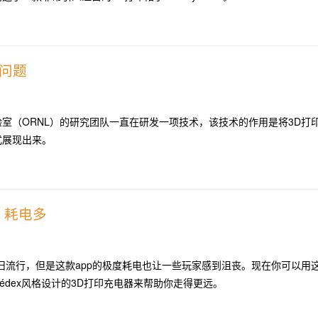
问题
室（ORNL）的研究团队一直在研发一项技术，该技术的作用是将3D打
式展现出来。
》耗电多
旧流行，但是这款app的极度耗电也让一些玩家感到沮丧。现在你可以用
kédex风格设计的3D打印充电器来帮助你走得更远。