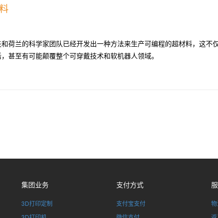
料
夫和荷兰的科学家团队已经开发出一种方法来生产可编程的超材料，这不
活，甚至有可能颠覆整个可穿戴技术和软机器人领域。
集团业务
支付方式
服
3D打印定制
支付宝支付
物
3D打印机
微信支付
返