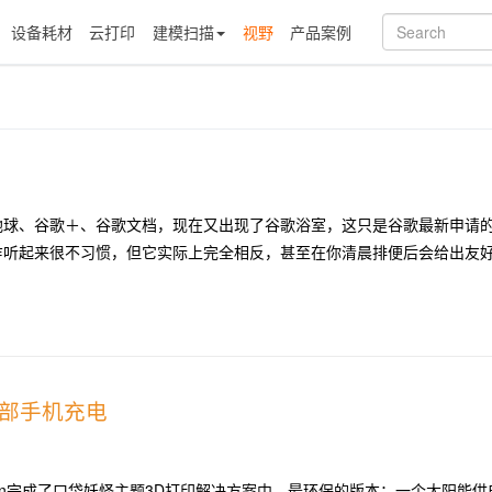
设备耗材
云打印
建模扫描
视野
产品案例
地球、谷歌＋、谷歌文档，现在又出现了谷歌浴室，这只是谷歌最新申请
乍听起来很不习惯，但它实际上完全相反，甚至在你清晨排便后会给出友
2部手机充电
 Kern完成了口袋妖怪主题3D打印解决方案中，最环保的版本：一个太阳能供