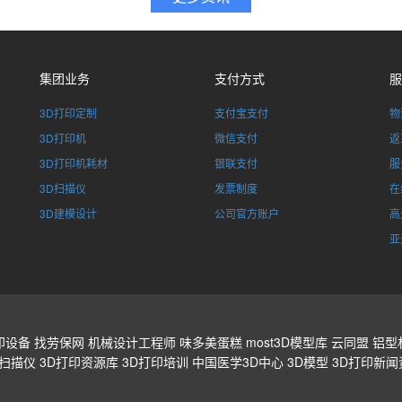
集团业务
支付方式
服
3D打印定制
支付宝支付
物
3D打印机
微信支付
返
3D打印机耗材
银联支付
服
3D扫描仪
发票制度
在
3D建模设计
公司官方账户
高
亚
印设备
找劳保网
机械设计工程师
味多美蛋糕
most3D模型库
云同盟
铝型
D扫描仪
3D打印资源库
3D打印培训
中国医学3D中心
3D模型
3D打印新闻