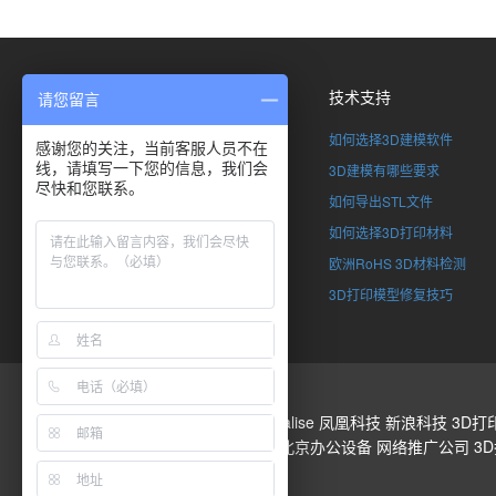
关于我们
技术支持
请您留言
了解SimpNeed
如何选择3D建模软件
感谢您的关注，当前客服人员不在
线，请填写一下您的信息，我们会
联系我们
3D建模有哪些要求
尽快和您联系。
全球合伙计划
如何导出STL文件
加入SimpNeed
如何选择3D打印材料
版权申明
欧洲RoHS 3D材料检测
企业资质
3D打印模型修复技巧
3D打印
Stratasys
Materialise
凤凰科技
新浪科技
3D打
3d建筑模型下载
五月花
北京办公设备
网络推广公司
3