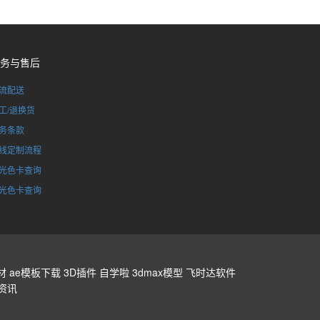
务与售后
流配送
工/退换货
务条款
线定制流程
光色卡查询
光色卡查询
材
ae模板下载
3D插件
自学啦
3dmax模型
飞时达软件
资讯